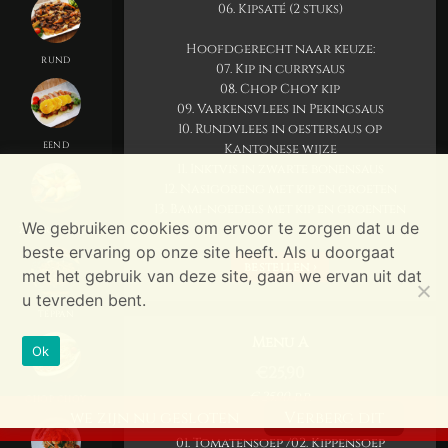
06. Kipsaté (2 stuks)
Hoofdgerecht naar keuze:
RUND
07. Kip in currysaus
08. Chop Choy kip
09. Varkensvlees in Pekingsaus
10. Rundvlees in oestersaus op
EEND
Kantonese wijze
11. Inktvis in zwarte bonensaus
12. Nasigoreng met kip en groeten
13. Bami-noedels met kip en groenten
We gebruiken cookies om ervoor te zorgen dat u de
ZEEVRUCHTEN
beste ervaring op onze site heeft. Als u doorgaat
bestellen ›
met het gebruik van deze site, gaan we ervan uit dat
u tevreden bent.
TEPPAN
Menu A
Ok
€
25,90
€ 25.90 p.p.
CHOP CHOY
we zijn nu gesloten
Verberg dit
01. Tomatensoep /02. Kippensoep