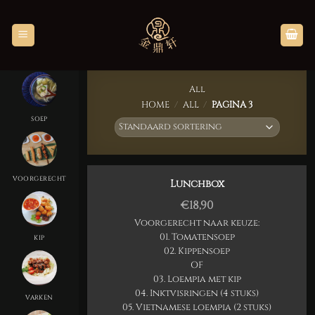
Skip
to
content
All
HOME
/
ALL
/
PAGINA 3
SOEP
VOORGERECHT
Lunchbox
€
18,90
Voorgerecht naar keuze:
01. Tomatensoep
KIP
02. Kippensoep
OF
03. Loempia met kip
04. Inktvisringen (4 stuks)
VARKEN
05. Vietnamese loempia (2 stuks)