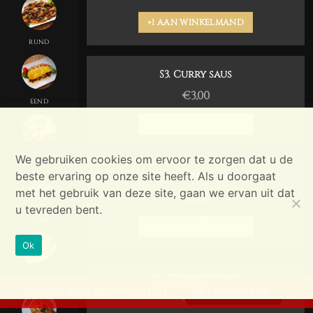
+1 AAN WINKELMAND
RUND
S3. Curry saus
€
3,00
EEND
+1 AAN WINKELMAND
We gebruiken cookies om ervoor te zorgen dat u de
ZEEVRUCHTEN
beste ervaring op onze site heeft. Als u doorgaat
S4. Zoetzure saus
met het gebruik van deze site, gaan we ervan uit dat
€
3,00
u tevreden bent.
TEPPAN
+1 AAN WINKELMAND
Ok
S5. Kroepoek mix
CHOP CHOY
we zijn nu gesloten
Verberg dit
€
3,50