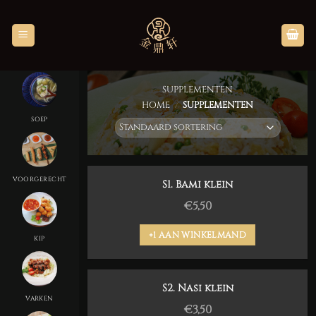
Skip
to
content
SUPPLEMENTEN
HOME
/
SUPPLEMENTEN
SOEP
VOORGERECHT
S1. Bami klein
€
5,50
+1 AAN WINKELMAND
KIP
S2. Nasi klein
VARKEN
€
3,50