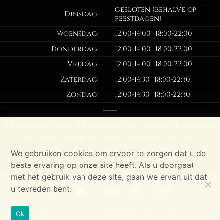
gesloten (behalve op
Dinsdag:
feestdagen)
Woensdag:
12:00-14:00
18:00-22:00
Donderdag:
12:00-14:00
18:00-22:00
Vrijdag:
12:00-14:00
18:00-22:00
Zaterdag:
12:00-14:30
18:00-22:30
Zondag:
12:00-14:30
18:00-22:30
We kunnen geen thuisbezorging aanbieden, alleen
afhalen graag. Bedankt voor het begrip.
We gebruiken cookies om ervoor te zorgen dat u de
beste ervaring op onze site heeft. Als u doorgaat
met het gebruik van deze site, gaan we ervan uit dat
u tevreden bent.
Cash
Credit
Visa
MasterCard
Bancontac
On
Card
PRIVACY POLICY
TERMS AND CONDITIONS
Delivery
Ok