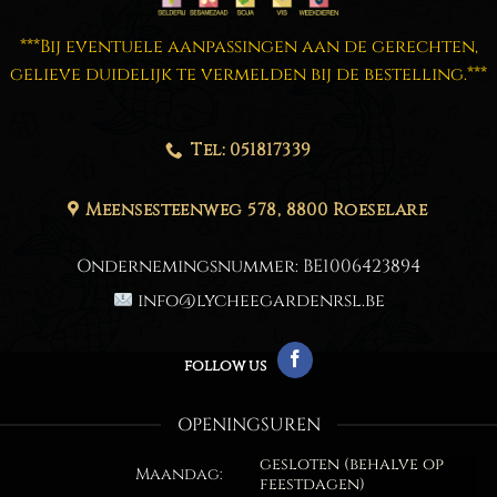
***Bij eventuele aanpassingen aan de gerechten,
gelieve duidelijk te vermelden bij de bestelling.***
Tel: 051817339
Meensesteenweg 578, 8800 Roeselare
Ondernemingsnummer:
BE1006423894
info@lycheegardenrsl.be
follow us
OPENINGSUREN
gesloten (behalve op
Maandag:
feestdagen)