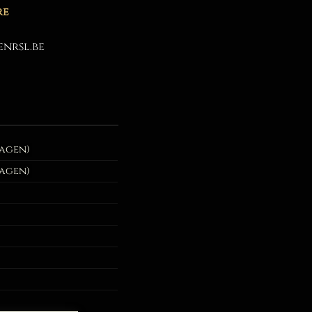
re
nrsl.be
dagen)
dagen)