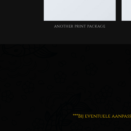
AZINE
ANOTHER PRINT PACKAGE
***Bij eventuele aanpas