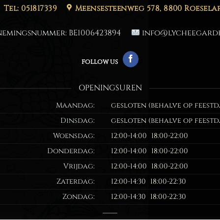
Tel: 051817339
Meensesteenweg 578, 8800 Roesela
nemingsnummer:
BE1006423894
info@lycheegarde
follow us
OPENINGSUREN
Maandag:
gesloten (behalve op feest
Dinsdag:
gesloten (behalve op feest
Woensdag:
12:00-14:00
18:00-22:00
Donderdag:
12:00-14:00
18:00-22:00
Vrijdag:
12:00-14:00
18:00-22:00
Zaterdag:
12:00-14:30
18:00-22:30
Zondag:
12:00-14:30
18:00-22:30