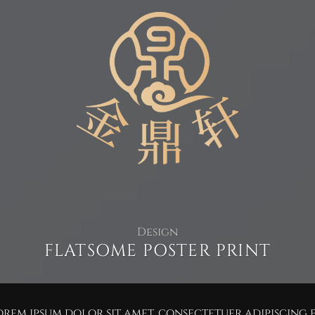
Design
FLATSOME POSTER PRINT
orem ipsum dolor sit amet, consectetuer adipiscing 