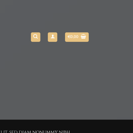
€
0,00
elit, sed diam nonummy nibh