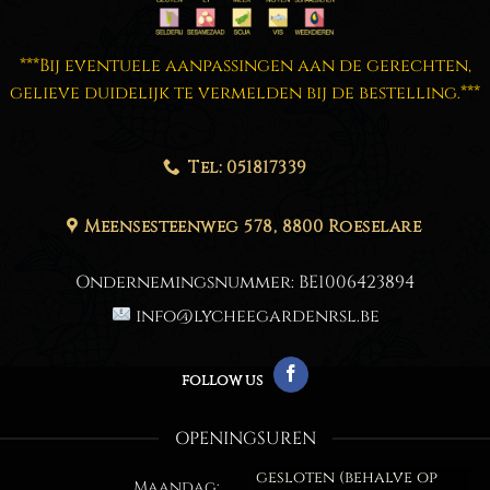
***Bij eventuele aanpassingen aan de gerechten,
gelieve duidelijk te vermelden bij de bestelling.***
Tel: 051817339
Meensesteenweg 578, 8800 Roeselare
Ondernemingsnummer:
BE1006423894
info@lycheegardenrsl.be
follow us
OPENINGSUREN
gesloten (behalve op
Maandag: