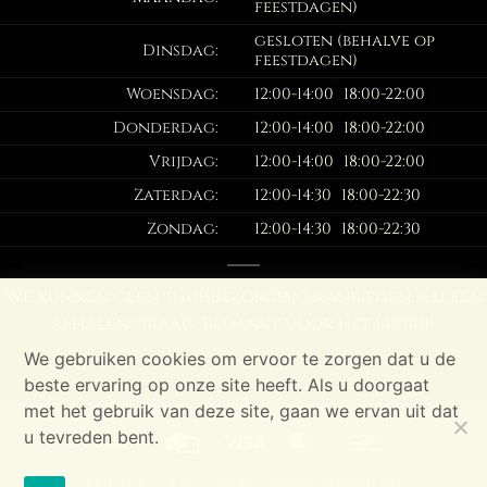
feestdagen)
gesloten (behalve op
Dinsdag:
feestdagen)
Woensdag:
12:00-14:00
18:00-22:00
Donderdag:
12:00-14:00
18:00-22:00
Vrijdag:
12:00-14:00
18:00-22:00
Zaterdag:
12:00-14:30
18:00-22:30
Zondag:
12:00-14:30
18:00-22:30
We kunnen geen thuisbezorging aanbieden, alleen
afhalen graag. Bedankt voor het begrip.
We gebruiken cookies om ervoor te zorgen dat u de
beste ervaring op onze site heeft. Als u doorgaat
met het gebruik van deze site, gaan we ervan uit dat
u tevreden bent.
Cash
Credit
Visa
MasterCard
Bancontac
On
Card
PRIVACY POLICY
TERMS AND CONDITIONS