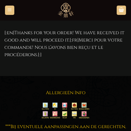
Skip
to
content
[:en]Thanks for your order! We have received it
good and will proceed it.[:fr]Merci pour votre
commande! Nous l’avons bien reçu et le
procéderons.[:]
Allergieën Info
***Bij eventuele aanpassingen aan de gerechten,