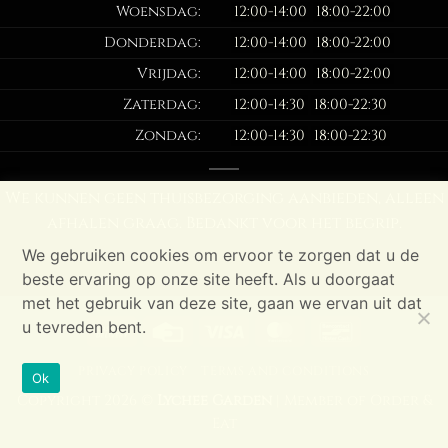
Woensdag:
12:00-14:00
18:00-22:00
Donderdag:
12:00-14:00
18:00-22:00
Vrijdag:
12:00-14:00
18:00-22:00
Zaterdag:
12:00-14:30
18:00-22:30
Zondag:
12:00-14:30
18:00-22:30
We kunnen geen thuisbezorging aanbieden, alleen
afhalen graag. Bedankt voor het begrip.
We gebruiken cookies om ervoor te zorgen dat u de
beste ervaring op onze site heeft. Als u doorgaat
met het gebruik van deze site, gaan we ervan uit dat
u tevreden bent.
Cash
Credit
Visa
MasterCard
Bancontac
On
Card
PRIVACY POLICY
TERMS AND CONDITIONS
Delivery
Ok
Copyright 2026 ©
Lychee Garden
| Member of
Order &
Eat