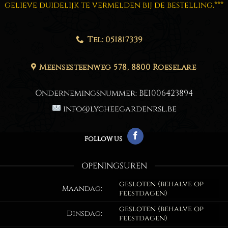
gelieve duidelijk te vermelden bij de bestelling.***
Tel: 051817339
Meensesteenweg 578, 8800 Roeselare
Ondernemingsnummer:
BE1006423894
info@lycheegardenrsl.be
follow us
OPENINGSUREN
gesloten (behalve op
Maandag:
feestdagen)
gesloten (behalve op
Dinsdag:
feestdagen)